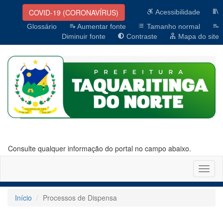
COVID-19 (CORONAVÍRUS)
Acessibilidade
Glossário
Aumentar fonte
Tamanho normal
Diminuir fonte
Contraste
Mapa do site
Consulte qualquer informação do portal no campo abaixo.
Altern
naveg
Início
Processos de Dispensa