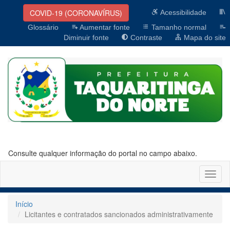
COVID-19 (CORONAVÍRUS)
Acessibilidade
Glossário
Aumentar fonte
Tamanho normal
Diminuir fonte
Contraste
Mapa do site
Consulte qualquer informação do portal no campo abaixo.
Altern
naveg
Início
Licitantes e contratados sancionados administrativamente