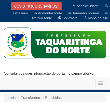
COVID-19 (CORONAVÍRUS)
Acessibilidade
Glossário
Aumentar fonte
Tamanho normal
Diminuir fonte
Contraste
Mapa do site
Consulte qualquer informação do portal no campo abaixo.
Altern
naveg
Início
Transferências Recebidas