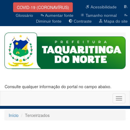
COVID-19 (CORONAVÍRUS)
Acessibilidade
Glossário
Aumentar fonte
Tamanho normal
Diminuir fonte
Contraste
Mapa do site
Consulte qualquer informação do portal no campo abaixo.
Altern
naveg
Início
Terceirizados