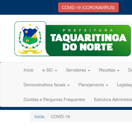
COVID-19 (CORONAVÍRUS)
Início
e-SIC
Servidores
Receitas
D
Demonstrativos fiscais
Planejamento
Legisla
Dúvidas e Perguntas Frequentes
Estrutura Administra
Início
COVID-19