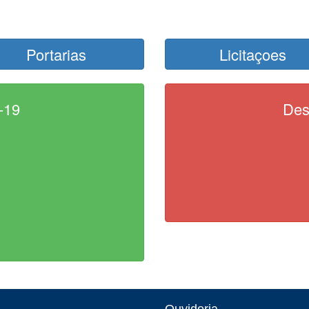
Portarias
Licitaçoes
-19
Des