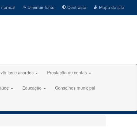
 normal
Diminuir fonte
Contraste
Mapa do site
vênios e acordos
Prestação de contas
aúde
Educação
Conselhos municipal