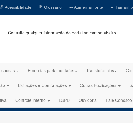
Acessibilidade
Glossário
Aumentar fonte
Tamanho
Consulte qualquer informação do portal no campo abaixo.
espesas
Emendas parlamentares
Transferências
Con
ção
Licitações e Contratações
Outras Publicações
S
tiva
Controle interno
LGPD
Ouvidoria
Fale Conosco