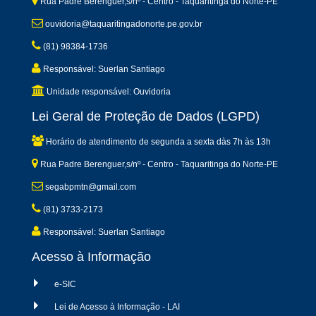
Rua Padre Berenguer,s/nº - Centro - Taquaritinga do Norte-PE
ouvidoria@taquaritingadonorte.pe.gov.br
(81) 98384-1736
Responsável: Suerlan Santiago
Unidade responsável: Ouvidoria
Lei Geral de Proteção de Dados (LGPD)
Horário de atendimento de segunda a sexta dàs 7h às 13h
Rua Padre Berenguer,s/nº - Centro - Taquaritinga do Norte-PE
segabpmtn@gmail.com
(81) 3733-2173
Responsável: Suerlan Santiago
Acesso à Informação
e-SIC
Lei de Acesso à Informação - LAI