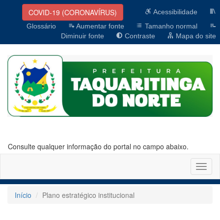
COVID-19 (CORONAVÍRUS)
Acessibilidade
Glossário
Aumentar fonte
Tamanho normal
Diminuir fonte
Contraste
Mapa do site
Consulte qualquer informação do portal no campo abaixo.
Altern
naveg
Início
Plano estratégico institucional