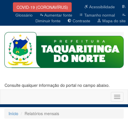
COVID-19 (CORONAVÍRUS)
Acessibilidade
Glossário
Aumentar fonte
Tamanho normal
Diminuir fonte
Contraste
Mapa do site
Consulte qualquer informação do portal no campo abaixo.
Altern
naveg
Início
Relatórios mensais