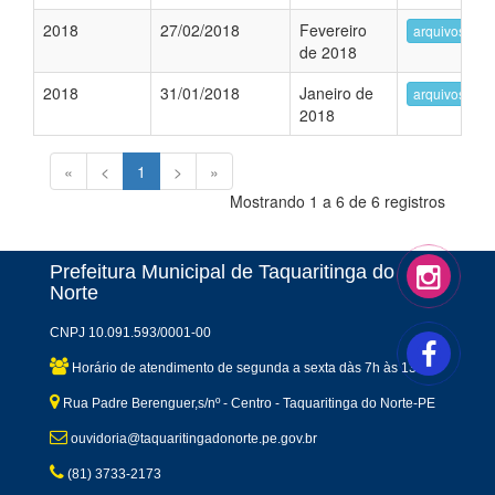
2018
27/02/2018
Fevereiro
arquivos
de 2018
2018
31/01/2018
Janeiro de
arquivos
2018
«
<
1
>
»
Mostrando 1 a 6 de 6 registros
Prefeitura Municipal de Taquaritinga do
Norte
CNPJ 10.091.593/0001-00
Horário de atendimento de segunda a sexta dàs 7h às 13h
Rua Padre Berenguer,s/nº - Centro - Taquaritinga do Norte-PE
ouvidoria@taquaritingadonorte.pe.gov.br
(81) 3733-2173