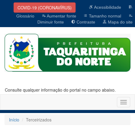
COVID-19 (CORONAVÍRUS)
Acessibilidade
Glossário
Aumentar fonte
Tamanho normal
Diminuir fonte
Contraste
Mapa do site
Consulte qualquer informação do portal no campo abaixo.
Altern
naveg
Início
Terceirizados