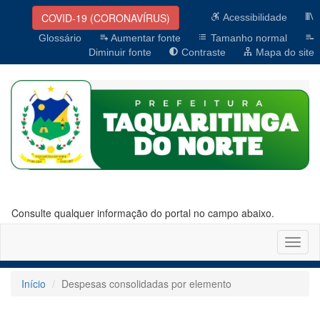
COVID-19 (CORONAVÍRUS)
Acessibilidade
Glossário
Aumentar fonte
Tamanho normal
Diminuir fonte
Contraste
Mapa do site
Consulte qualquer informação do portal no campo abaixo.
Altern
naveg
Início
Despesas consolidadas por elemento