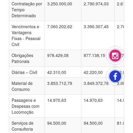
Contratação por
3.250.000,00
2.790.974,03
2.615.2
Tempo
Determinado
Vencimentos e
7.060.202,62
3.390.307,45
2.762.8
Vantagens
Fixas - Pessoal
Civil
Obrigações
978.429,08
877.138,15
877.138
Patronais
Diárias – Civil
42.310,00
42.220,00
42.000,
Material de
3.853.712,79
3.849.372,76
3.088.9
Consumo
Passagens e
14.970,63
14.970,63
14.970,
Despesas com
Locomoção
Serviços de
94.500,00
94.500,00
81.000,
Consultoria