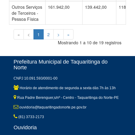
Outros Serviços
161.942,00
139.442,00
118.207
de Terceiros -
Pessoa Física
«
<
1
2
>
»
Mostrando 1 a 10 de 19 registros
Prefeitura Municipal de Taquaritinga do
Norte
CNPJ 10.091.593/0001-00
Horário de atendimento de segunda a sexta dàs 7h às 13h
Rua Padre Berenguer,s/nº - Centro - Taquaritinga do Norte-PE
ouvidoria@taquaritingadonorte.pe.gov.br
(81) 3733-2173
Ouvidoria