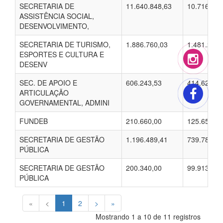
SECRETARIA DE
11.640.848,63
10.716.997
ASSISTÊNCIA SOCIAL,
DESENVOLVIMENTO,
SECRETARIA DE TURISMO,
1.886.760,03
1.481.274,
ESPORTES E CULTURA E
DESENV
SEC. DE APOIO E
606.243,53
414.627,50
ARTICULAÇÃO
GOVERNAMENTAL, ADMINI
FUNDEB
210.660,00
125.652,33
SECRETARIA DE GESTÃO
1.196.489,41
739.781,11
PÚBLICA
SECRETARIA DE GESTÃO
200.340,00
99.913,67
PÚBLICA
«
<
1
2
>
»
Mostrando 1 a 10 de 11 registros