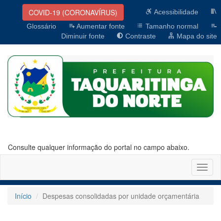
COVID-19 (CORONAVÍRUS)
Acessibilidade
Glossário
Aumentar fonte
Tamanho normal
Diminuir fonte
Contraste
Mapa do site
Consulte qualquer informação do portal no campo abaixo.
Altern
naveg
Início
Despesas consolidadas por unidade orçamentária