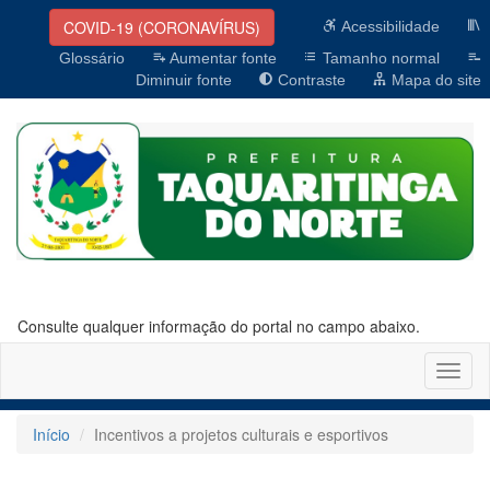
COVID-19 (CORONAVÍRUS)
Acessibilidade
Glossário
Aumentar fonte
Tamanho normal
Diminuir fonte
Contraste
Mapa do site
Consulte qualquer informação do portal no campo abaixo.
Altern
naveg
Início
Incentivos a projetos culturais e esportivos