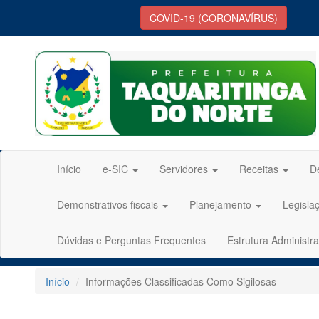
COVID-19 (CORONAVÍRUS)
Início
e-SIC
Servidores
Receitas
D
Demonstrativos fiscais
Planejamento
Legisla
Dúvidas e Perguntas Frequentes
Estrutura Administra
Início
Informações Classificadas Como Sigilosas