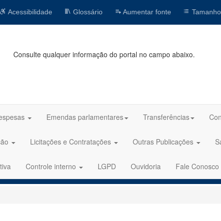
Acessibilidade
Glossário
Aumentar fonte
Tamanho
Consulte qualquer informação do portal no campo abaixo.
espesas
Emendas parlamentares
Transferências
Con
ção
Licitações e Contratações
Outras Publicações
S
tiva
Controle interno
LGPD
Ouvidoria
Fale Conosco