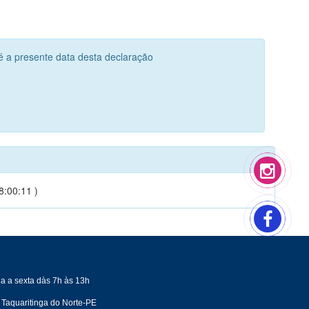
é a presente data desta declaração
8:00:11 )
a a sexta dàs 7h às 13h
 Taquaritinga do Norte-PE