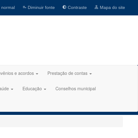
 normal
Diminuir fonte
Contraste
Mapa do site
vênios e acordos
Prestação de contas
aúde
Educação
Conselhos municipal