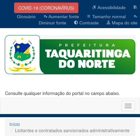
COVID-19 (CORONAVÍRUS)
Acessibilidade
Glossário
Aumentar fonte
Tamanho normal
Diminuir fonte
Contraste
Mapa do site
Consulte qualquer informação do portal no campo abaixo.
Altern
naveg
Início
Licitantes e contratados sancionados administrativamente