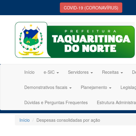
COVID-19 (CORONAVÍRUS)
Início
e-SIC
Servidores
Receitas
D
Demonstrativos fiscais
Planejamento
Legisla
Dúvidas e Perguntas Frequentes
Estrutura Administra
Início
Despesas consolidadas por ação