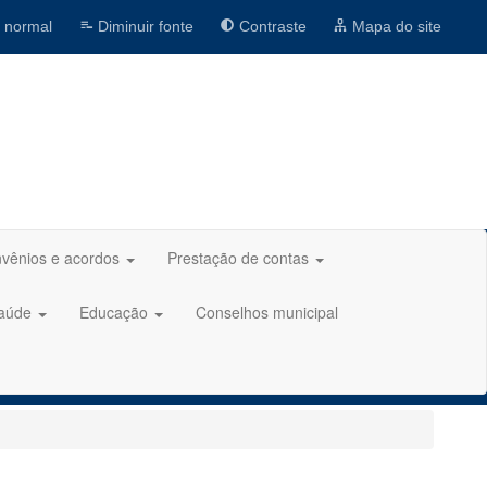
 normal
Diminuir fonte
Contraste
Mapa do site
vênios e acordos
Prestação de contas
aúde
Educação
Conselhos municipal