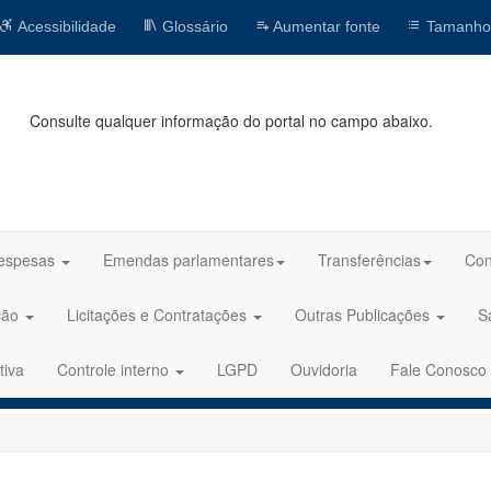
Acessibilidade
Glossário
Aumentar fonte
Tamanho
Consulte qualquer informação do portal no campo abaixo.
espesas
Emendas parlamentares
Transferências
Con
ção
Licitações e Contratações
Outras Publicações
S
tiva
Controle interno
LGPD
Ouvidoria
Fale Conosco