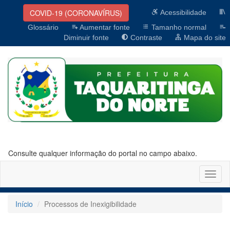
COVID-19 (CORONAVÍRUS)
Acessibilidade
Glossário
Aumentar fonte
Tamanho normal
Diminuir fonte
Contraste
Mapa do site
Consulte qualquer informação do portal no campo abaixo.
Altern
naveg
Início
Processos de Inexigibilidade