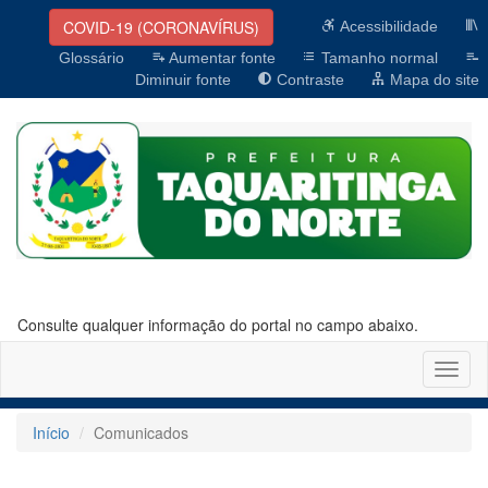
COVID-19 (CORONAVÍRUS)
Acessibilidade
Glossário
Aumentar fonte
Tamanho normal
Diminuir fonte
Contraste
Mapa do site
Consulte qualquer informação do portal no campo abaixo.
Altern
naveg
Início
Comunicados