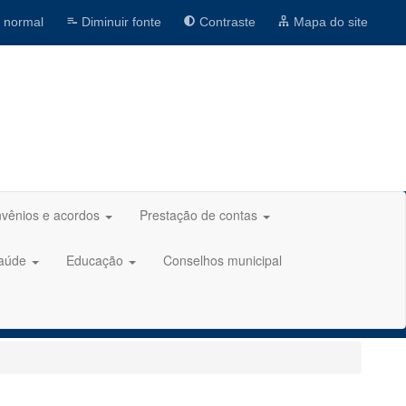
 normal
Diminuir fonte
Contraste
Mapa do site
vênios e acordos
Prestação de contas
aúde
Educação
Conselhos municipal