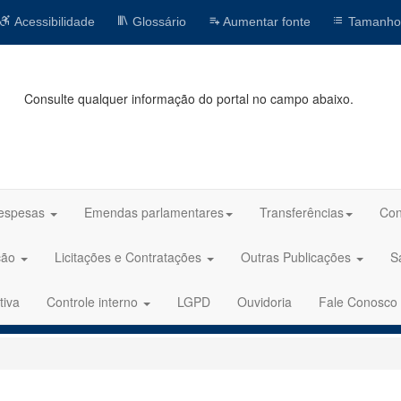
Acessibilidade
Glossário
Aumentar fonte
Tamanho
Consulte qualquer informação do portal no campo abaixo.
espesas
Emendas parlamentares
Transferências
Con
ção
Licitações e Contratações
Outras Publicações
S
tiva
Controle interno
LGPD
Ouvidoria
Fale Conosco