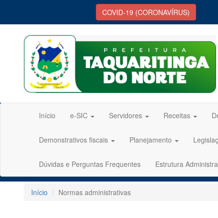
COVID-19 (CORONAVÍRUS)
Início
e-SIC
Servidores
Receitas
D
Demonstrativos fiscais
Planejamento
Legisla
Dúvidas e Perguntas Frequentes
Estrutura Administra
Início
Normas administrativas