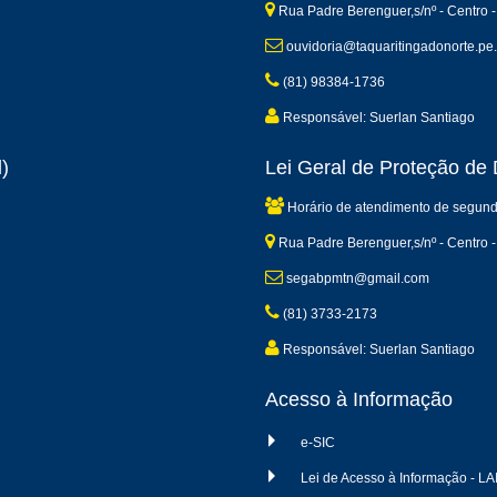
Rua Padre Berenguer,s/nº - Centro -
ouvidoria@taquaritingadonorte.pe.
(81) 98384-1736
Responsável: Suerlan Santiago
)
Lei Geral de Proteção d
Horário de atendimento de segund
Rua Padre Berenguer,s/nº - Centro -
segabpmtn@gmail.com
(81) 3733-2173
Responsável: Suerlan Santiago
Acesso à Informação
e-SIC
Lei de Acesso à Informação - LA